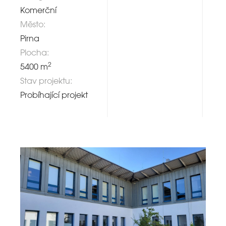
Komerční
Město:
Pirna
Plocha:
2
5400 m
Stav projektu:
Probíhající projekt